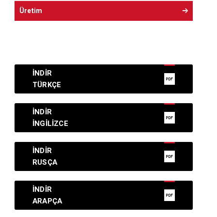
Üretim
İNDIR
TÜRKÇE
İNDIR
İNGILIZCE
İNDIR
RUSÇA
İNDIR
ARAPÇA