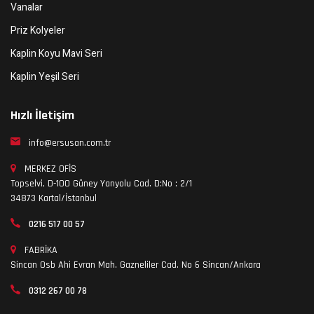
Vanalar
Priz Kolyeler
Kaplin Koyu Mavi Seri
Kaplin Yeşil Seri
Hızlı İletişim
info@ersusan.com.tr
MERKEZ OFİS
Topselvi, D-100 Güney Yanyolu Cad. D:No : 2/1
34873 Kartal/İstanbul
0216 517 00 57
FABRİKA
Sincan Osb Ahi Evran Mah. Gazneliler Cad. No 6 Sincan/Ankara
0312 267 00 78