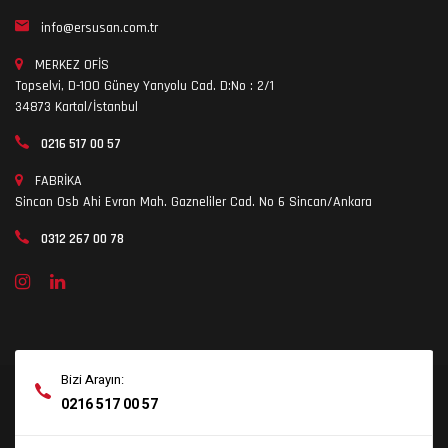
info@ersusan.com.tr
MERKEZ OFİS
Topselvi, D-100 Güney Yanyolu Cad. D:No : 2/1
34873 Kartal/İstanbul
0216 517 00 57
FABRİKA
Sincan Osb Ahi Evran Mah. Gazneliler Cad. No 6 Sincan/Ankara
0312 267 00 78
Bizi Arayın:
0216 517 00 57