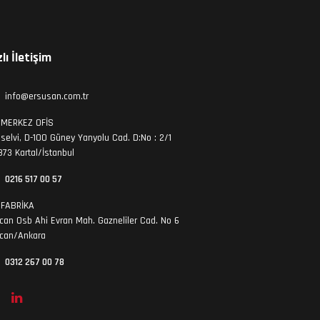
zlı İletişim
info@ersusan.com.tr
MERKEZ OFİS
selvi, D-100 Güney Yanyolu Cad. D:No : 2/1
73 Kartal/İstanbul
0216 517 00 57
FABRİKA
can Osb Ahi Evran Mah. Gazneliler Cad. No 6
ncan/Ankara
0312 267 00 78