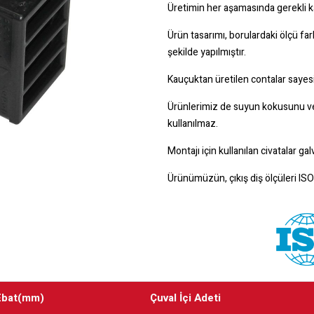
Üretimin her aşamasında gerekli ka
Ürün tasarımı, borulardaki ölçü far
şekilde yapılmıştır.
Kauçuktan üretilen contalar sayesi
Ürünlerimiz de suyun kokusunu ve
kullanılmaz.
Montajı için kullanılan civatalar g
Ürünümüzün, çıkış diş ölçüleri IS
Ebat(mm)
Çuval İçi Adeti