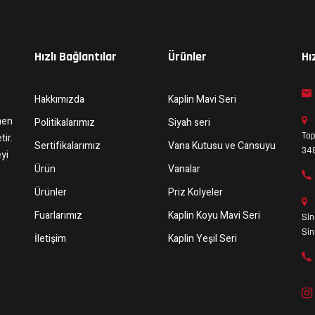
Hızlı Bağlantılar
Ürünler
Hı
Hakkımızda
Kaplin Mavi Seri
nen
Politikalarımız
Siyah seri
Top
tir.
Sertifikalarımız
Vana Kutusu ve Cansuyu
348
yi
Ürün
Vanalar
Ürünler
Priz Kolyeler
Fuarlarımız
Kaplin Koyu Mavi Seri
Sin
Si
İletişim
Kaplin Yeşil Seri