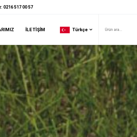
z:
0216 517 00 57
RIMIZ
İLETIŞIM
Türkçe