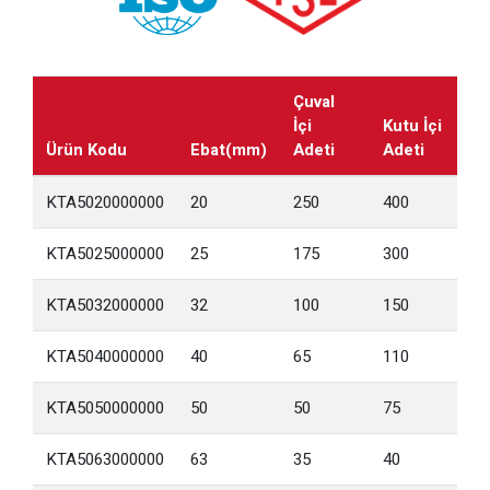
Çuval
İçi
Kutu İçi
Ürün Kodu
Ebat(mm)
Adeti
Adeti
KTA5020000000
20
250
400
KTA5025000000
25
175
300
KTA5032000000
32
100
150
KTA5040000000
40
65
110
KTA5050000000
50
50
75
KTA5063000000
63
35
40