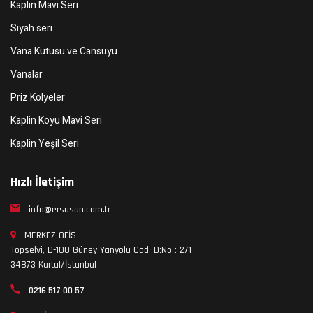
Kaplin Mavi Seri
Siyah seri
Vana Kutusu ve Cansuyu
Vanalar
Priz Kolyeler
Kaplin Koyu Mavi Seri
Kaplin Yeşil Seri
Hızlı İletişim
info@ersusan.com.tr
MERKEZ OFİS
Topselvi, D-100 Güney Yanyolu Cad. D:No : 2/1
34873 Kartal/İstanbul
0216 517 00 57